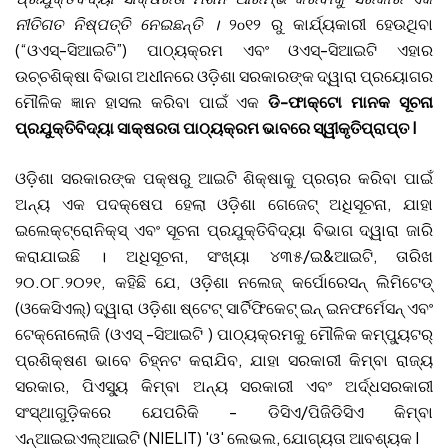
ନୀତିଗତ ନିଷ୍ପତ୍ତି ନେଇଛନ୍ତି ।
୨௦୧୨ ରୁ କାର୍ଯ୍ୟକାରୀ ହେଉଥିବା
(“ଓଏସ୍-ସିଆଇଟି”) ପାଠ୍ୟକ୍ରମ ଏବଂ ଓଏସ୍-ସିଆଇଟି ଏହାର
ଉଚ୍ଚଶିକ୍ଷା ବିଭାଗ ଅଧୀନରେ ଓଡ଼ିଶା ସରକାରଙ୍କ ଦ୍ୱାରା ପ୍ରୟୋଗର
ମୌଳିକ ଜ୍ଞାନ ହାସଲ କରିବା ପାଇଁ ଏକ
ଡି-ଫାକ୍ଟୋ ମାନକ ସୂଚନା
ପ୍ରଯୁକ୍ତିବିଦ୍ୟା ସାକ୍ଷରତା ପାଠ୍ୟକ୍ରମ ଭାବରେ ସ୍ୱୀକୃତିପ୍ରାପ୍ତ I
ଓଡ଼ିଶା ସରକାରଙ୍କ ପକ୍ଷରୁ ଆଇଟି ଶିକ୍ଷାକୁ ପ୍ରଚାର କରିବା ପାଇଁ
ଅନ୍ୟ ଏକ ପଦକ୍ଷେପ ହେଲା ଓଡ଼ିଶା ଗେଜେଟ୍ ଅଧିସୂଚନା, ଯାହା
ଇଲେକ୍ଟ୍ରୋନିକ୍ସ୍ ଏବଂ ସୂଚନା ପ୍ରଯୁକ୍ତିବିଦ୍ୟା ବିଭାଗ ଦ୍ୱାରା ଜାରି
କରାଯାଇଛି । ଅଧିସୂଚନା, ସଂଖ୍ୟା ୪୩୫/ଇ&ଆଇଟି, ତାରିଖ
୨୦.୦୮.୨୦୨୧, କହିଛି ଯେ, ଓଡ଼ିଶା ନଲେଜ୍ କର୍ପୋରେସନ୍ ଲିମିଟେଡ୍
(ଓକେସିଏଲ୍) ଦ୍ୱାରା ଓଡ଼ିଶା ଷ୍ଟେଟ୍ ସାର୍ଟିଫିକେଟ୍ ଇନ୍ ଇନଫର୍ମେସନ୍ ଏବଂ
ଟେକ୍ନୋଲୋଜି (ଓଏସ୍ -ସିଆଇଟି ) ପାଠ୍ୟକ୍ରମକୁ ମୌଳିକ କମ୍ପ୍ୟୁଟର୍
ପ୍ରଶିକ୍ଷଣ ଭାବେ ଚିହ୍ନଟ କରାଯିବ, ଯାହା ସରକାରୀ କିମ୍ବା ରାଜ୍ୟ
ସରକାର, ପିଏସ୍ୟୁ𝅸𝅸𝅸 କିମ୍ବା ଅନ୍ୟ ସରକାରୀ ଏବଂ ଅର୍ଦ୍ଧସରକାରୀ
ସଂସ୍ଥାଗୁଡ଼ିକରେ ଯେପରିକି - ଡିସିଏ/ପିଜିଡିସିଏ କିମ୍ବା
ଏନ୍𝅸𝅸𝅸ଆଇଇଏଲ୍𝅸𝅸ଆଇଟି (NIELIT) 'ଓ' ଲେଭଲ, ଯୋଗ୍ୟତା ଆବଶ୍ୟକ I