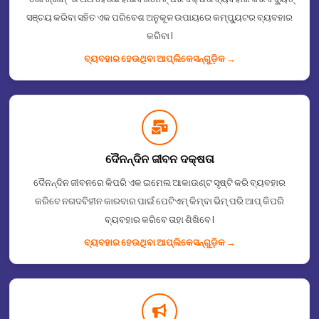
ସଞ୍ଚୟ କରିବା ସହିତ ଏକ ପରିବେଶ ଅନୁକୂଳ ଉପାୟରେ କମ୍ପ୍ୟୁଟର ବ୍ୟବହାର
କରିବା I
ବ୍ୟବହାର ହେଉଥିବା ଆପ୍ଲିକେସନ୍᠎᠎᠎ଗୁଡ଼ିକ →
ଦୈନନ୍ଦିନ ଜୀବନ ଦକ୍ଷତା
ଦୈନନ୍ଦିନ ଜୀବନରେ କିପରି ଏକ ଇମେଲ ଆକାଉଣ୍ଟ ସୃଷ୍ଟି କରି ବ୍ୟବହାର
କରିବେ ନଗଦବିହୀନ କାରବାର ପାଇଁ ପେଟିଏମ୍ କିମ୍ବା ଭିମ୍ ପରି ଆପ୍ କିପରି
ବ୍ୟବହାର କରିବେ ତାହା ଶିଖିବେ I
ବ୍ୟବହାର ହେଉଥିବା ଆପ୍ଲିକେସନ୍᠎᠎᠎ଗୁଡ଼ିକ →