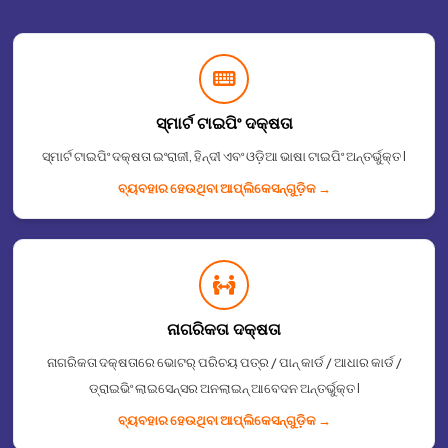
ସ୍ମାର୍ଟ ଟାଇପିଂ ଦକ୍ଷତା
ସ୍ମାର୍ଟ ଟାଇପିଂ ଦକ୍ଷତା ଇଂରାଜୀ, ହିନ୍ଦୀ ଏବଂ ଓଡ଼ିଆ ଭାଷା ଟାଇପିଂ ଅନ୍ତର୍ଭୁକ୍ତ I
ବ୍ୟବହାର ହେଉଥିବା ଆପ୍ଲିକେସନ୍᠎᠎᠎ଗୁଡ଼ିକ →
ନାଗରିକତା ଦକ୍ଷତା
ନାଗରିକତା ଦକ୍ଷତାରେ ଭୋଟର୍ ପରିଚୟ ପତ୍ର / ପାନ୍ କାର୍ଡ / ଆଧାର କାର୍ଡ /
ଡ୍ରାଇଭିଂ ଲାଇସେନ୍ସର ଅନଲାଇନ୍ ଆବେଦନ ଅନ୍ତର୍ଭୁକ୍ତ I
ବ୍ୟବହାର ହେଉଥିବା ଆପ୍ଲିକେସନ୍᠎᠎᠎ଗୁଡ଼ିକ →