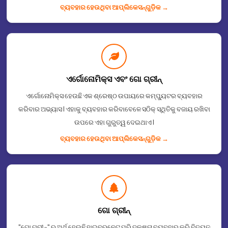
ବ୍ୟବହାର ହେଉଥିବା ଆପ୍ଲିକେସନ୍᠎᠎᠎ଗୁଡ଼ିକ →
ଏର୍ଗୋନୋମିକ୍ସ ଏବଂ ଗୋ ଗ୍ରୀନ୍
ଏର୍ଗୋନୋମିକ୍ସ ହେଉଛି ଏକ ଶ୍ରେଷ୍ଠ ଉପାୟରେ କମ୍ପ୍ୟୁଟର ବ୍ୟବହାର
କରିବାର ଅଭ୍ୟାସ I ଏହାକୁ ବ୍ୟବହାର କରିବାବେଳେ ସଠିକ୍ ସ୍ଥିତିକୁ ବଜାୟ ରଖିବା
ଉପରେ ଏହା ଗୁରୁତ୍ୱ ଦେଇଥାଏ I
ବ୍ୟବହାର ହେଉଥିବା ଆପ୍ଲିକେସନ୍᠎᠎᠎ଗୁଡ଼ିକ →
ଗୋ ଗ୍ରୀନ୍
"ଗୋ ଗ୍ରୀନ୍" ର ଅର୍ଥ ହେଉଛି ହାଇବରନେଟ୍ ପରି ଦକ୍ଷତା ବ୍ୟବହାର କରି ବିଦ୍ୟୁତ୍