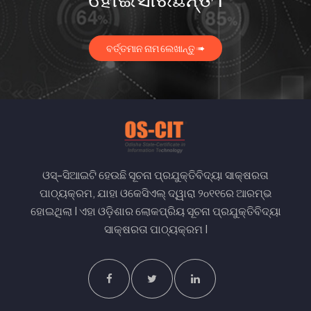
ବର୍ତ୍ତମାନ ନାମ ଲେଖାନ୍ତୁ ➠
ଓସ୍-ସିଆଇଟି ହେଉଛି ସୂଚନା ପ୍ରଯୁକ୍ତିବିଦ୍ୟା ସାକ୍ଷରତା
ପାଠ୍ୟକ୍ରମ, ଯାହା ଓକେସିଏଲ୍ ଦ୍ୱାରା ୨௦୧୧ରେ ଆରମ୍ଭ
ହୋଇଥିଲା I ଏହା ଓଡ଼ିଶାର ଲୋକପ୍ରିୟ ସୂଚନା ପ୍ରଯୁକ୍ତିବିଦ୍ୟା
ସାକ୍ଷରତା ପାଠ୍ୟକ୍ରମ I