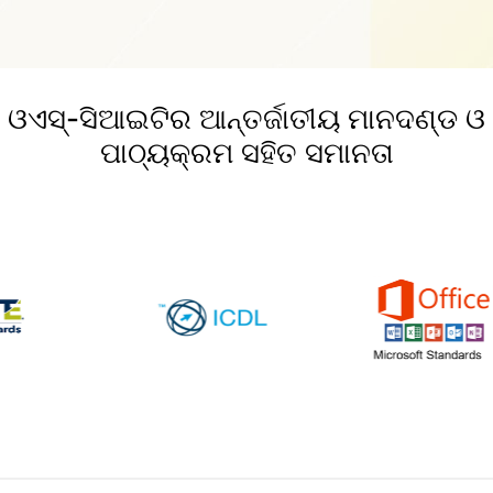
ଓଏସ୍-ସିଆଇଟିର ଆନ୍ତର୍ଜାତୀୟ ମାନଦଣ୍ଡ ଓ
ପାଠ୍ୟକ୍ରମ ସହିତ ସମାନତା