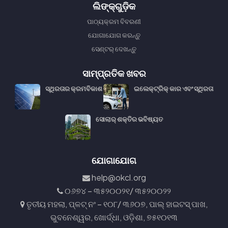
ଲିଙ୍କ୍᠎᠎ଗୁଡ଼ିକ
ପାଠ୍ୟକ୍ରମ ବିବରଣୀ
ଯୋଗାଯୋଗ କରନ୍ତୁ
ସେଣ୍ଟର୍ ଦେଖନ୍ତୁ
ସାମ୍ପ୍ରତିକ ଖବର
ସ୍ଥିରତାର କ୍ରମବିକାଶ
ଇଲେକ୍ଟ୍ରିକ୍ କାର ଏବଂ ସ୍ଥିରତା
ସୋଲାର୍ ଶକ୍ତିର ଭବିଷ୍ୟତ
ଯୋଗାଯୋଗ
help@okcl.org
୦୬୭୪ – ୩୫୨୦୦୨୧/ ୩୫୨୦୦୨୨
ତୃତୀୟ ମହଲା, ପ୍ଳଟ୍ ନଂ – ୧୦୮/ ୩୬୦୭, ପାଲ୍ ହାଇଟସ୍ ପାଖ,
ଭୁବନେଶ୍ୱର, ଖୋର୍ଦ୍ଧା, ଓଡ଼ିଶା, ୭୫୧୦୧୩