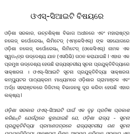
ଓଏସ୍-ସିଆଇଟି ବିଷୟରେ
ଓଡ଼ିଶା ସରକାର, ଉଚ୍ଚଶିକ୍ଷା ବିଭାଗ ଅଧୀନରେ ଏବଂ ମହାରାଷ୍ଟ୍ର
ନଲେଜ୍ କର୍ପୋରେସନ୍ ଲିମିଟେଡ୍ (ଏମ୍᠎᠎᠎କେସିଏଲ୍) ଙ୍କ ସହଯୋଗରେ
ଓଡ଼ିଶା ନଲେଜ୍ କର୍ପୋରେସନ୍ ଲିମିଟେଡ୍ (ଓକେସିଏଲ୍) ନାମକ ଏକ
ସ୍ୱତନ୍ତ୍ର ଉଦ୍ଦେଶ୍ୟ ଯାନ (ଏସପିଭି) ଗଠନ କରାଯାଇଛି I ଏହାର ଏକ
ପ୍ରମୁଖ ଉଦ୍ଦେଶ୍ୟ ହେଉଛି ରାଜ୍ୟସ୍ତରୀୟ ସୂଚନା ପ୍ରଯୁକ୍ତିବିଦ୍ୟାରେ
ସାକ୍ଷରତା । ଓଏସ୍-ସିଆଇଟି ସୂଚନା ପ୍ରଯୁକ୍ତିବିଦ୍ୟା ସାକ୍ଷରତା
କମ୍ପ୍ୟୁଟର ପାଠ୍ୟକ୍ରମ ମାଧ୍ୟମରେ ଓଡ଼ିଶାର ଗ୍ରାମାଞ୍ଚଳ ଏବଂ
ଅର୍ଦ୍ଧ ସହରାଞ୍ଚଳରେ ଡିଜିଟାଲ୍ ବିଭାଜନକୁ ଦୂର କରିବା ହେଉଛି ଏହାର
ଲକ୍ଷ୍ୟ I
ଓଡ଼ିଶା ସରକାର ଓଏସ୍-ସିଆଇଟି ପାଇଁ ଏକ ଦୃଢ଼ ପ୍ରତିଜ୍ଞା ପ୍ରକାଶ
କରିଛନ୍ତି ଯେଉଁଥିରେ କୁହାଯାଇଛି ଯେ, ଓଡ଼ିଶା ରାଜ୍ୟ - ସୂଚନା
ପ୍ରଯୁକ୍ତିବିଦ୍ୟା ପ୍ରମାଣପତ୍ରରେ ରାଜ୍ୟସ୍ତରୀୟ ଗଣ ସୂଚନା
ପ୍ରଯୁକ୍ତିବିଦ୍ୟା ସାକ୍ଷରତା ମିଶନ ଆରମ୍ଭ କରିବାକୁ ସରକାର ଏକ