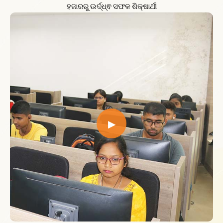
ହଜାରରୁ ଉର୍ଦ୍ଧ୍ଵ ସଫଳ ଶିକ୍ଷାର୍ଥୀ
▶