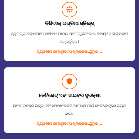
ଡିଜିଟାଲ୍ ଇଣ୍ଡିଆ ସ୍କିଲ୍ସ୍
ସ୍କ୍ରିପ୍ଟିଂ ଦକ୍ଷତାରେ ଶିଖିବା ଯୋଗ୍ୟ ପ୍ରୋଗ୍ରାମିଂ ଭାଷା ବିଷୟରେ ସାକ୍ଷରତା
ଅନ୍ତର୍ଭୁକ୍ତ I
ବ୍ୟବହାର ହେଉଥିବା ଆପ୍ଲିକେସନ୍᠎᠎᠎ଗୁଡ଼ିକ →
ନେଟିକେଟ୍᠎᠎᠎᠎᠎᠎᠎ ଏବଂ ସାଇବର ସୁରକ୍ଷା
ଅନଲାଇନରେ ଭଦ୍ର ଏବଂ ସମ୍ମାନଜନକ ଆଚରଣ ପାଇଁ ନେଟିକେଟ୍᠎᠎᠎᠎᠎᠎᠎ରେ᠎᠎᠎ ନିୟମ
ରହିଛି I
ବ୍ୟବହାର ହେଉଥିବା ଆପ୍ଲିକେସନ୍᠎᠎᠎ଗୁଡ଼ିକ →