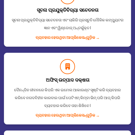
ସୂଚନା ପ୍ରଯୁକ୍ତିବିଦ୍ୟା ସଚେତନତା
ସୂଚନା ପ୍ରଯୁକ୍ତିବିଦ୍ୟା ସଚେତନତା ଏବଂ ଚାକିରି ପ୍ରସ୍ତୁତି ମୌଳିକ କମ୍ପ୍ୟୁଟର
ଜ୍ଞାନ ଏବଂ ୱିଣ୍ଡୋଜ୍ ଅନ୍ତର୍ଭୁକ୍ତ I
ବ୍ୟବହାର ହେଉଥିବା ଆପ୍ଲିକେସନ୍᠎᠎᠎ଗୁଡ଼ିକ →
ଅଫିସ୍ ଉତ୍ପାଦ ଦକ୍ଷତା
ଦୈନନ୍ଦିନ ଜୀବନରେ କିପରି ଏକ ଇମେଲ ଆକାଉଣ୍ଟ ସୃଷ୍ଟି କରି ବ୍ୟବହାର
କରିବେ ନଗଦବିହୀନ କାରବାର ପାଇଁ ପେଟିଏମ୍ କିମ୍ବା ଭିମ୍ ପରି ଆପ୍ କିପରି
ବ୍ୟବହାର କରିବେ ତାହା ଶିଖିବେ I
ବ୍ୟବହାର ହେଉଥିବା ଆପ୍ଲିକେସନ୍᠎᠎᠎ଗୁଡ଼ିକ →