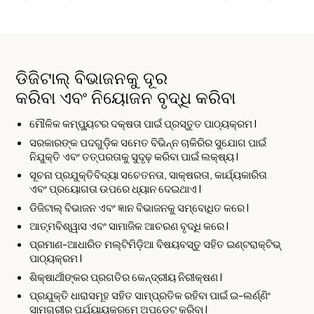
ଡିଜିଟାଲ୍ ବିଭାଜନକୁ ଦୂର
କରିବା ଏବଂ ନିୟୋଜନ ବୃଦ୍ଧି କରିବା
ମୌଳିକ କମ୍ପ୍ୟୁଟର ଦକ୍ଷତା ପାଇଁ ପ୍ରସ୍ତୁତ ପାଠ୍ୟକ୍ରମ I
ସରକାରଙ୍କ ପଦଗୁଡ଼ିକ ସମେତ ବିଭିନ୍ନ ଚାକିରିର ସୁଯୋଗ ପାଇଁ
ନିଯୁକ୍ତି ଏବଂ ତତ୍ପରତାକୁ ସୁଦୃଢ଼ କରିବା ପାଇଁ ଲକ୍ଷ୍ୟ I
ସୂଚନା ପ୍ରଯୁକ୍ତିବିଦ୍ୟା ସଚେତନତା, ସାକ୍ଷରତା, କାର୍ଯ୍ୟକାରିତା
ଏବଂ ପ୍ରୟୋଗତା ଉପରେ ଧ୍ୟାନ ଦେଇଥାଏ I
ଡିଜିଟାଲ୍ ବିଭାଜନ ଏବଂ ଜ୍ଞାନ ବିଭାଜନକୁ ସମ୍ବୋଧିତ କରେ I
ଆତ୍ମବିଶ୍ୱାସ ଏବଂ ସାମାଜିକ ଆଚରଣ ବୃଦ୍ଧି କରେ I
ପ୍ରମାଣ-ଆଧାରିତ ମଲ୍ଟିମିଡ଼ିଆ ବିଷୟବସ୍ତୁ ସହିତ ଇଣ୍ଟରାକ୍ଟିଭ୍
ପାଠ୍ୟକ୍ରମ I
ଶିକ୍ଷାର୍ଥୀଙ୍କର ପ୍ରଗତିର କେନ୍ଦ୍ରୀୟ ନିରୀକ୍ଷଣ I
ପ୍ରଯୁକ୍ତି ଧାରାସମୂହ ସହିତ ସାମ୍ପ୍ରତିକ ରହିବା ପାଇଁ ଇ-ଲର୍ଣ୍ଣିଂ
ସାମଗ୍ରୀର ପର୍ଯ୍ୟାୟକ୍ରମେ ଅପଡେଟ୍ କରିବା I