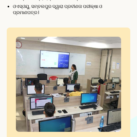
ଓଏସ୍᠎᠎᠎ଓୟୁ, ସମ୍ବଲପୁର ଦ୍ୱାରା ପ୍ରବୀଣତା ପରୀକ୍ଷା ଓ
ପ୍ରମାଣପତ୍ର I