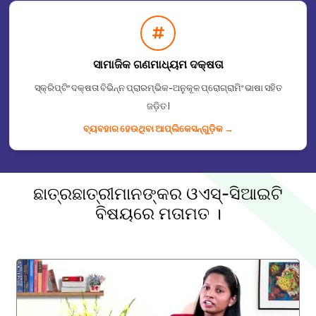
ସାମାଜିକ ଗଣମାଧ୍ୟମ ଦକ୍ଷତା
ସ୍କ୍ରିପ୍ଟିଂ ଦକ୍ଷତା ବିଭିନ୍ନ ପ୍ରାରମ୍ଭିକ-ଅନୁକୂଳ ପ୍ରୋଗ୍ରାମିଂ ଭାଷା ସହିତ
ଜଡ଼ିତ I
ବ୍ୟବହାର ହେଉଥିବା ଆପ୍ଲିକେସନ୍᠎᠎᠎ଗୁଡ଼ିକ →
ଛାତ୍ରଛାତ୍ରୀମାନଙ୍କର ଓଏସ୍-ସିଆଇଟି
ବିଷୟରେ ମତାମତ ।