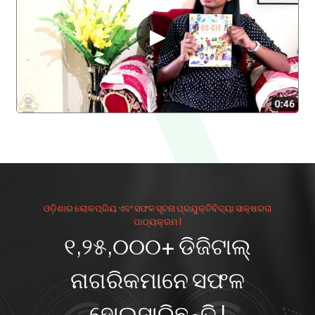
ଓଡ଼ିଶାର ଲୋକପ୍ରିୟ ଏବଂ ସଫଳ ସୂଚନା ପ୍ରଯୁକ୍ତିବିଦ୍ୟା ସାକ୍ଷରତା
ପାଠ୍ୟକ୍ରମ I
୧,୨୫,୦୦୦+ ଡିଜିଟାଲ୍
ନାଗରିକମାନେ ସଫଳ
ହୋଇସାରିଛନ୍ତି I