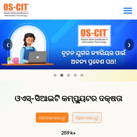
❮
❯
ଓଏସ୍-ସିଆଇଟି କମ୍ପ୍ୟୁଟର ଦକ୍ଷତା
ଆରମ୍ଭ କରନ୍ତୁ
ଅଧିକ ଜାଣନ୍ତୁ
259 k+