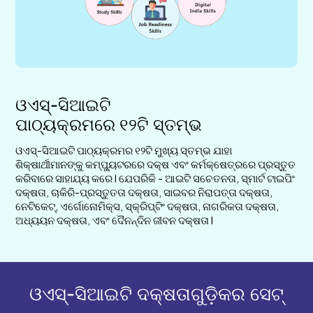
ଓଏସ୍-ସିଆଇଟି
ପାଠ୍ୟକ୍ରମରେ ୧୨ଟି ସ୍ତମ୍ଭ
ଓଏସ୍-ସିଆଇଟି ପାଠ୍ୟକ୍ରମର ୧୨ଟି ମୁଖ୍ୟ ସ୍ତମ୍ଭ ଯାହା
ଶିକ୍ଷାର୍ଥୀମାନଙ୍କୁ କମ୍ପ୍ୟୁଟରରେ ଦକ୍ଷ ଏବଂ କର୍ମକ୍ଷେତ୍ରରେ ପ୍ରସ୍ତୁତ
କରିବାରେ ସାହାଯ୍ୟ କରେ I ଯେପରିକି - ଆଇଟି ସଚେତନତା, ସ୍ମାର୍ଟ ଟାଇପିଂ
ଦକ୍ଷତା, ଚାକିରି-ପ୍ରସ୍ତୁତତା ଦକ୍ଷତା, ସାଇବର ନିରାପତ୍ତା ଦକ୍ଷତା,
ନେଟିକେଟ୍, ଏର୍ଗୋନୋମିକ୍ସ, ସ୍କ୍ରିପ୍ଟିଂ ଦକ୍ଷତା, ନାଗରିକତା ଦକ୍ଷତା,
ଅଧ୍ୟୟନ ଦକ୍ଷତା, ଏବଂ ଦୈନନ୍ଦିନ ଜୀବନ ଦକ୍ଷତା I
ଓଏସ୍-ସିଆଇଟି ଦକ୍ଷତାଗୁଡ଼ିକର ସେଟ୍