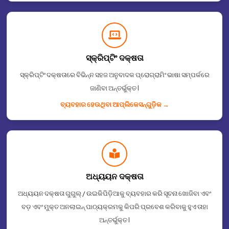
ସ୍କ୍ରିପ୍ଟିଂ ଦକ୍ଷତା
ସ୍କ୍ରିପ୍ଟିଂ ଦକ୍ଷତାରେ ବିଭିନ୍ନ ସହଜ ଅନୁବାଦକ ପ୍ରୋଗ୍ରାମିଂ ଭାଷା ସମ୍ପର୍କରେ
ଜାଣିବା ଅନ୍ତର୍ଭୁକ୍ତ I
ବ୍ୟବହାର ହେଉଥିବା ଆପ୍ଲିକେସନ୍᠎᠎᠎ଗୁଡ଼ିକ →
ଅଧ୍ୟୟନ ଦକ୍ଷତା
ଅଧ୍ୟୟନ ଦକ୍ଷତା ଗୁଗୁଲ୍ / ଉଇକିପିଡ଼ିଆକୁ ବ୍ୟବହାର କରି ସୂଚନା ଖୋଜିବା ଏବଂ
ବଡ଼ ଏବଂ ମୁକ୍ତ ଅନଲାଇନ୍ ପାଠ୍ୟକ୍ରମକୁ କିପରି ପ୍ରବେଶ କରିବାକୁ ହୁଏ ତାହା
ଅନ୍ତର୍ଭୁକ୍ତ I