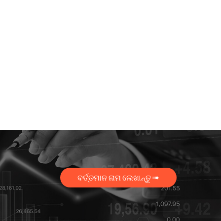
ବର୍ତ୍ତମାନ ନାମ ଲେଖାନ୍ତୁ ➠