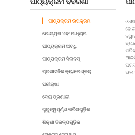
ପାଠ୍ୟକ୍ରମ ବିବରଣୀ
ପା
ପାଠ୍ୟକ୍ରମ ଉପକ୍ରମ
ଓଏସ୍
ହୋଇଥ
ଯୋଗ୍ୟତା ଏବଂ ମାଧ୍ୟମ
ଦ୍ୱା
ବ୍ୟକ
ପାଠ୍ୟକ୍ରମ ଅବଧି
ପରିବ
ଆଇଟି
ପାଠ୍ୟକ୍ରମ ସିଲାବସ୍
ପ୍ରସ
ପ୍ରଶାସନିକ କ୍ୟାଲେଣ୍ଡର୍
ଭଲ ଭ
ପରୀକ୍ଷା
ଦେୟ ପ୍ରଣାଳୀ
ଗୁରୁତ୍ୱପୂର୍ଣ୍ଣ ତାରିଖଗୁଡ଼ିକ
ଶିକ୍ଷା ବିକଳ୍ପଗୁଡ଼ିକ
ସେଣ୍ଟର ସେଟ୍𝅸𝅸𝅸 ଅପ୍