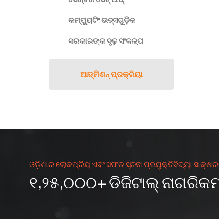
କମ୍ପ୍ୟୁଟିଂ ଉତ୍ସଗୁଡ଼ିକ
ସରକାରଙ୍କ ଦୃଢ଼ ସଂକଳ୍ପ
ଆଡ୍᠎᠎᠎ମିଶନ୍ ପ୍ରକ୍ରିୟା
ଓଡ଼ିଶାର ଲୋକପ୍ରିୟ ଏବଂ ସଫଳ ସୂଚନା ପ୍ରଯୁକ୍ତିବିଦ୍ୟା ସାକ୍ଷର
୧,୨୫,୦୦୦+ ଡିଜିଟାଲ୍ ନାଗରିକ