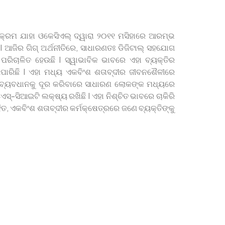
୍ୟକ୍ରମ ଯାହା ଓକେସିଏଲ୍ ଦ୍ୱାରା ୨୦୧୧ ମସିହାରେ ଆରମ୍ଭ
I ଆଜିର ଗିଗ୍ ଅର୍ଥନୀତିରେ, ସାଧାରଣତଃ ଡିଜିଟାଲ୍ ସହଯୋଗ
ଓ ପରିଚାଳିତ ହେଉଛି I ସ୍ୱାଭାବିକ ଭାବରେ ଏହା ବ୍ୟକ୍ତିର
ଇପାରିଛି I ଏହା ମଧ୍ୟ ଏକବିଂଶ ଶତାବ୍ଦୀର ଜୀବନଶୈଳୀରେ
ଯୋଗ ବ୍ୟବଧାନକୁ ଦୂର କରିବାରେ ସାଧାରଣ ଲୋକଙ୍କ ମଧ୍ୟରେ
ଏସ୍-ସିଆଇଟି ଲକ୍ଷ୍ୟ ରଖିଛି I ଏହା ନିଶ୍ଚିତ ଭାବରେ ଚାକିରି
ତ, ଏକବିଂଶ ଶତାବ୍ଦୀର କର୍ମକ୍ଷେତ୍ରରେ ଜଣେ ବ୍ୟକ୍ତିଙ୍କୁ