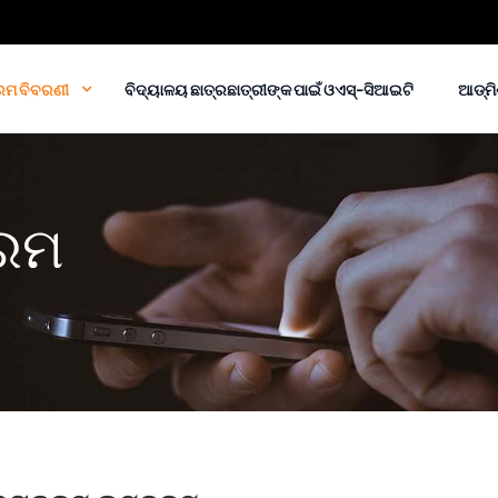
ରମ ବିବରଣୀ
ବିଦ୍ୟାଳୟ ଛାତ୍ରଛାତ୍ରୀଙ୍କ ପାଇଁ ଓଏସ୍-ସିଆଇଟି
ଆଡ୍᠎᠎᠎
୍ରମ