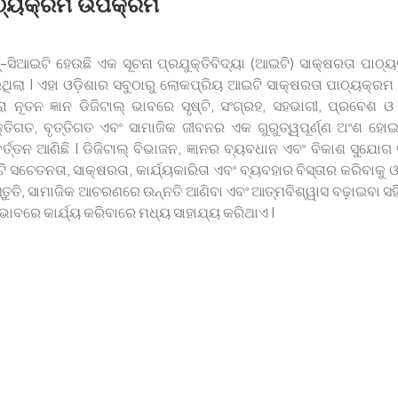
ଠ୍ୟକ୍ରମ ଉପକ୍ରମ
-ସିଆଇଟି ହେଉଛି ଏକ ସୂଚନା ପ୍ରଯୁକ୍ତିବିଦ୍ୟା (ଆଇଟି) ସାକ୍ଷରତା ପାଠ
ିଲା I ଏହା ଓଡ଼ିଶାର ସବୁଠାରୁ ଲୋକପ୍ରିୟ ଆଇଟି ସାକ୍ଷରତା ପାଠ୍ୟକ୍ରମ 
ରା ନୂତନ ଜ୍ଞାନ ଡିଜିଟାଲ୍ ଭାବରେ ସୃଷ୍ଟି, ସଂଗ୍ରହ, ସହଭାଗୀ, ପ୍ରବେଶ 
୍ତିଗତ, ବୃତ୍ତିଗତ ଏବଂ ସାମାଜିକ ଜୀବନର ଏକ ଗୁରୁତ୍ୱପୂର୍ଣ୍ଣ ଅଂଶ ହୋ
ର୍ତ୍ତନ ଆଣିଛି I ଡିଜିଟାଲ୍ ବିଭାଜନ, ଜ୍ଞାନର ବ୍ୟବଧାନ ଏବଂ ବିକାଶ ସୁ
 ସଚେତନତା, ସାକ୍ଷରତା, କାର୍ଯ୍ୟକାରିତା ଏବଂ ବ୍ୟବହାର ବିସ୍ତାର କରିବାକୁ ଓ
୍ତୁତି, ସାମାଜିକ ଆଚରଣରେ ଉନ୍ନତି ଆଣିବା ଏବଂ ଆତ୍ମବିଶ୍ୱାସ ବଢ଼ାଇବା ସହି
ାବରେ କାର୍ଯ୍ୟ କରିବାରେ ମଧ୍ୟ ସାହାଯ୍ୟ କରିଥାଏ I