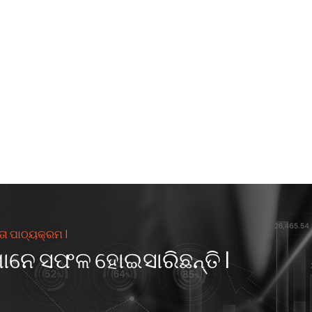
ତା ପାଠ୍ୟକ୍ରମ I
ମାନେ ସଫଳ ହୋଇସାରିଛନ୍ତି I