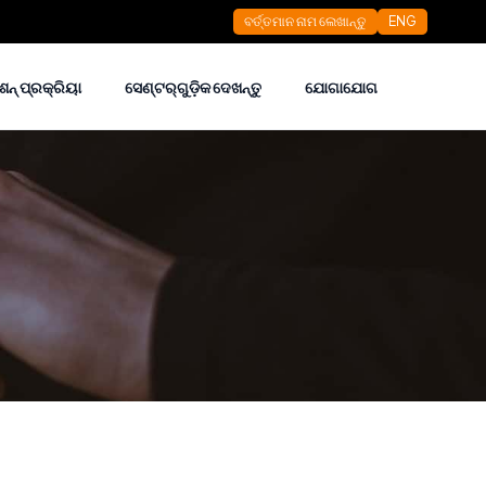
ବର୍ତ୍ତମାନ ନାମ ଲେଖାନ୍ତୁ
ENG
ମିଶନ୍ ପ୍ରକ୍ରିୟା
ସେଣ୍ଟର୍᠎᠎ଗୁଡ଼ିକ ଦେଖନ୍ତୁ
ଯୋଗାଯୋଗ