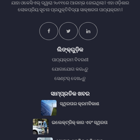
ଯାହା ଓକେସିଏଲ୍ ଦ୍ୱାରା ୨௦୧୧ରେ ଆରମ୍ଭ ହୋଇଥିଲା I ଏହା ଓଡ଼ିଶାର
ଲୋକପ୍ରିୟ ସୂଚନା ପ୍ରଯୁକ୍ତିବିଦ୍ୟା ସାକ୍ଷରତା ପାଠ୍ୟକ୍ରମ I
ଲିଙ୍କ୍᠎᠎ଗୁଡ଼ିକ
ପାଠ୍ୟକ୍ରମ ବିବରଣୀ
ଯୋଗାଯୋଗ କରନ୍ତୁ
ସେଣ୍ଟର୍ ଦେଖନ୍ତୁ
ସାମ୍ପ୍ରତିକ ଖବର
ସ୍ଥିରତାର କ୍ରମବିକାଶ
ଇଲେକ୍ଟ୍ରିକ୍ କାର ଏବଂ ସ୍ଥିରତା