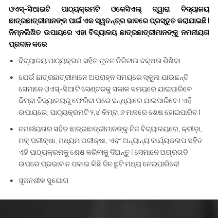
ଓଏସ୍-ସିଆଇଟି ପାଠ୍ୟକ୍ରମଟି ଓକେସିଏଲ୍ ଦ୍ୱାରା ବିଦ୍ୟାଳୟ
ଛାତ୍ରଛାତ୍ରୀମାନଙ୍କ ପାଇଁ ଏକ ସ୍ୱତନ୍ତ୍ର ଭାବରେ ପ୍ରସ୍ତୁତ କରାଯାଇଛି I
ନିମ୍ନଲିଖିତ ଉପାୟରେ ଏହା ବିଦ୍ୟାଳୟ ଛାତ୍ରଛାତ୍ରୀମାନଙ୍କୁ ନମନୀୟତା
ପ୍ରଦାନ କରେ
ବିଦ୍ୟାଳୟ ପାଠ୍ୟକ୍ରମ ସହିତ ନୂତନ ଡିଜିଟାଲ ଦକ୍ଷତା ଶିଖିବା
ଯେଉଁ ଛାତ୍ରଛାତ୍ରୀମାନେ ଅପରାହ୍ନ ସମୟରେ ସ୍କୁଲ ଯାଉଛନ୍ତି
ସେମାନେ ଓଏସ୍-ସିଆଟି ସେଣ୍ଟରକୁ ସକାଳ ସମୟରେ ଯାଇପାରିବେ
କିମ୍ବା ବିଦ୍ୟାଳୟରୁ ଫେରିବା ପରେ ସନ୍ଧ୍ୟାରେ ଯାଇପାରିବେ I ଏହି
ଉପାୟରେ, ପାଠ୍ୟକ୍ରମଟି ୨,୪ କିମ୍ବା ୬ ମାସରେ ଶେଷ ହୋଇପାରିବ I
ନମନୀୟତାର ସହିତ ଛାତ୍ରଛାତ୍ରୀମାନଙ୍କୁ ନିଜ ବିଦ୍ୟାଳୟରେ, କ୍ରୀଡ଼ା,
ମକ୍ ପରୀକ୍ଷା, ମଧ୍ୟମ ପରୀକ୍ଷା, ଏବଂ ଅନ୍ୟାନ୍ୟ କାର୍ଯ୍ୟକଳାପ ସହିତ
ଏହି ପାଠ୍ୟକ୍ରମକୁ ଶେଷ କରିବାକୁ ଦିଅନ୍ତୁ I ସେମାନେ ଅଗ୍ରଗତି
ଉପରେ ପ୍ରଭାବ ନ ପକାଇ କିଛି ଦିନ ଛୁଟି ମଧ୍ୟ ନେଇପାରିବେI
ସୃଜନଶୀଳ ସୁଯୋଗ