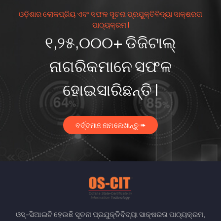
ଓଡ଼ିଶାର ଲୋକପ୍ରିୟ ଏବଂ ସଫଳ ସୂଚନା ପ୍ରଯୁକ୍ତିବିଦ୍ୟା ସାକ୍ଷରତା
ପାଠ୍ୟକ୍ରମ I
୧,୨୫,୦୦୦+ ଡିଜିଟାଲ୍
ନାଗରିକମାନେ ସଫଳ
ହୋଇସାରିଛନ୍ତି I
ବର୍ତ୍ତମାନ ନାମ ଲେଖାନ୍ତୁ ➠
ଓସ୍-ସିଆଇଟି ହେଉଛି ସୂଚନା ପ୍ରଯୁକ୍ତିବିଦ୍ୟା ସାକ୍ଷରତା ପାଠ୍ୟକ୍ରମ,