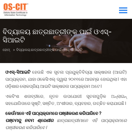
ବିଦ୍ୟାଳୟ ଛାତ୍ରଛାତ୍ରୀଙ୍କ ପାଇଁ ଓଏସ୍-
ସିଆଇଟି
ହୋମ୍
> ବିଦ୍ୟାଳୟ ଛାତ୍ରଛାତ୍ରୀଙ୍କ ପାଇଁ ଓଏସ୍-ସିଆଇଟି
ଓଏସ୍-ସିଆଇଟି
ହେଉଛି ଏକ ସୂଚନା ପ୍ରଯୁକ୍ତିବିଦ୍ୟା ସାକ୍ଷରତା (ଆଇଟି)
ପାଠ୍ୟକ୍ରମ, ଯାହା ଓକେସିଏଲ୍ ଦ୍ୱାରା ୨୦୧୧ରେ ଆରମ୍ଭ ହୋଇଥିଲା I ଏହା
ଓଡ଼ିଶାର ଲୋକପ୍ରିୟ ଆଇଟି ସାକ୍ଷରତା ପାଠ୍ୟକ୍ରମ ଅଟେ I
ଏକବିଂଶ ଶତାବ୍ଦୀରେ, ନୂତନ ଉପଯୋଗୀ ସୂଚନାଗୁଡ଼ିକ ଅନ୍᠎᠎᠎ଲାଇନ୍
ସହଯୋଗିତାରେ ସୃଷ୍ଟି, ସଞ୍ଚିତ, ଅଂଶୀଦାର, ବ୍ୟବହାର, ଗଚ୍ଛିତ କରାଯାଇଛି I
କେଉଁମାନେ ଏହି ପାଠ୍ୟକ୍ରମରେ ପଞ୍ଜୀକରଣ କରିପାରିବେ ?
ପଞ୍ଚମରୁ ନବମ ଶ୍ରେଣୀର
ଛାତ୍ରଛାତ୍ରୀମାନେ ଏହି ପାଠ୍ୟକ୍ରମରେ
ପଞ୍ଜୀକରଣ କରିପାରିବେ I