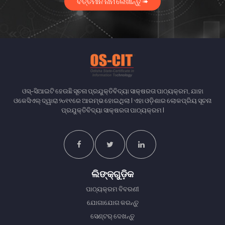
ବର୍ତ୍ତମାନ ନାମ ଲେଖାନ୍ତୁ ➠
ଓସ୍-ସିଆଇଟି ହେଉଛି ସୂଚନା ପ୍ରଯୁକ୍ତିବିଦ୍ୟା ସାକ୍ଷରତା ପାଠ୍ୟକ୍ରମ, ଯାହା
ଓକେସିଏଲ୍ ଦ୍ୱାରା ୨௦୧୧ରେ ଆରମ୍ଭ ହୋଇଥିଲା I ଏହା ଓଡ଼ିଶାର ଲୋକପ୍ରିୟ ସୂଚନା
ପ୍ରଯୁକ୍ତିବିଦ୍ୟା ସାକ୍ଷରତା ପାଠ୍ୟକ୍ରମ I
ଲିଙ୍କ୍᠎᠎ଗୁଡ଼ିକ
ପାଠ୍ୟକ୍ରମ ବିବରଣୀ
ଯୋଗାଯୋଗ କରନ୍ତୁ
ସେଣ୍ଟର୍ ଦେଖନ୍ତୁ