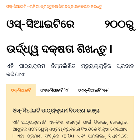
ଓସ୍-ସିଆଇଟି - ଚାକିରୀ ପ୍ରସ୍ତୁତତା ସିଲାବସ୍ ଡାଉନଲୋଡ୍ କରନ୍ତୁ
ଓସ୍-ସିଆଇଟିରେ ୨୦୦ରୁ
ଉର୍ଦ୍ଧ୍ୱ ଦକ୍ଷତା ଶିଖନ୍ତୁ I
ଏହି ପାଠ୍ୟକ୍ରମ ନିମ୍ନଲିଖିତ ମଡ୍ୟୁଲ୍᠎᠎᠎ଗୁଡ଼ିକ ପ୍ରଦାନ
କରିଥାଏ:
ଓସ୍-ସିଆଇଟି
ଓଏସ୍-ସିଆଇଟି ‘ଏ’
ଓଏସ୍-ସିଆଇଟି ‘ଏ+’
ଓସ୍-ସିଆଇଟି ପାଠ୍ୟକ୍ରମ ବିତରଣ ଢାଞ୍ଚା
ଏହି ପାଠ୍ୟକ୍ରମଟି ଏକବିଂଶ ଶତାବ୍ଦୀ ପାଇଁ ଡିଜାଇନ୍ ହୋଇଥିବା
ଆଧୁନିକ ସଫ୍ଟୱେର୍ ସିଷ୍ଟମ୍ ବ୍ୟବହାର ବିଷୟରେ ଶିକ୍ଷା ଦେଇଥାଏ
I ଏହା ପ୍ରମାଣ ସଂଗ୍ରହ (ERA) ଏବଂ ଅନଲାଇନ୍ ସିଷ୍ଟମ୍᠎᠎᠎ରେ