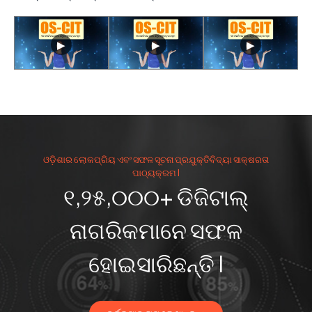
ଓଡ଼ିଶାର ଲୋକପ୍ରିୟ ଏବଂ ସଫଳ ସୂଚନା ପ୍ରଯୁକ୍ତିବିଦ୍ୟା ସାକ୍ଷରତା
ପାଠ୍ୟକ୍ରମ I
୧,୨୫,୦୦୦+ ଡିଜିଟାଲ୍
ନାଗରିକମାନେ ସଫଳ
ହୋଇସାରିଛନ୍ତି I