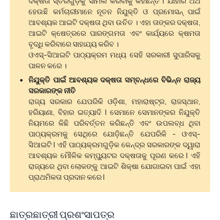
ଦକ୍ଷତା ସ୍ତରଗୁଡ଼ିକୁ ସାମିଲ କରିବାକୁ କହିଛନ୍ତି I ଯାହାର ଅର୍ଥ
ହେଉଛି କର୍ମଚାରୀମାନେ ନୂତନ ନିଯୁକ୍ତି ଓ ପ୍ରମୋସନ୍ ପାଇଁ
ଆବଶ୍ୟକ ଆଇଟି ଦକ୍ଷତା ଥିବା ଉଚିତ । ଏହା ତାଙ୍କର ଦକ୍ଷତା,
ଆଇଟି କ୍ଷେତ୍ରରେ ପାରଙ୍ଗମତା ଏବଂ କାର୍ଯ୍ୟରେ କ୍ଷମତା
ବୃଦ୍ଧି କରିବାରେ ସାହାଯ୍ୟ କରିବ ।
ଓଏସ୍-ସିଆଇଟି ପାଠ୍ୟକ୍ରମ ମଧ୍ୟ ସେହି ସରକାରୀ ସୁପାରିସକୁ
ପାଳନ କରେ ।
ନିଯୁକ୍ତି ପାଇଁ ଆବଶ୍ୟକ ଦକ୍ଷତା ସମ୍ବନ୍ଧରେ ବିଭିନ୍ନ ରାଜ୍ୟ
ସରକାରଙ୍କ ନୀତି
ରାଜ୍ୟ ସରକାର ଯେପରିକି ଓଡ଼ିଶା, ମହାରାଷ୍ଟ୍ର, ରାଜସ୍ଥାନ,
ହରିୟାଣା, ବିହାର ଇତ୍ୟାଦି I ସେମାନେ ସେମାନଙ୍କର ନିଯୁକ୍ତି
ନିୟମରେ କିଛି ପରିବର୍ତ୍ତନ କରିଛନ୍ତି ଏବଂ ଉପଲବ୍ଧ ଥିବା
ପାଠ୍ୟକ୍ରମକୁ ସେଥିରେ ଯୋଡ଼ିଛନ୍ତି ଯେପରିକି - ଓଏସ୍-
ସିଆଇଟି I ଏହି ପାଠ୍ୟକ୍ରମଗୁଡ଼ିକ କେନ୍ଦ୍ର ସରକାରଙ୍କ ଦ୍ୱାରା
ଆବଶ୍ୟକ ମୌଳିକ କମ୍ପ୍ୟୁଟର ଦକ୍ଷତାକୁ ପୂରଣ କରେ I ଏହି
ରାଜ୍ୟରେ ଥିବା ଲୋକଙ୍କୁ ଆଇଟି ଶିକ୍ଷା ଯୋଗାଇବା ପାଇଁ ଏହା
ପ୍ରାଥମିକତା ପ୍ରଦାନ କରେ I
ଛାତ୍ରଛାତ୍ରୀ ପ୍ରଶଂସାପତ୍ର