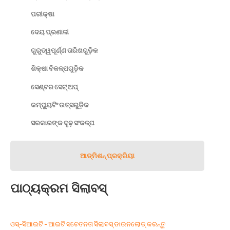
ପରୀକ୍ଷା
ଦେୟ ପ୍ରଣାଳୀ
ଗୁରୁତ୍ୱପୂର୍ଣ୍ଣ ତାରିଖଗୁଡ଼ିକ
ଶିକ୍ଷା ବିକଳ୍ପଗୁଡ଼ିକ
ସେଣ୍ଟର ସେଟ୍𝅸𝅸𝅸 ଅପ୍
କମ୍ପ୍ୟୁଟିଂ ଉତ୍ସଗୁଡ଼ିକ
ସରକାରଙ୍କ ଦୃଢ଼ ସଂକଳ୍ପ
ଆଡ୍᠎᠎᠎ମିଶନ୍ ପ୍ରକ୍ରିୟା
ପାଠ୍ୟକ୍ରମ ସିଲାବସ୍
ଓସ୍-ସିଆଇଟି - ଆଇଟି ସଚେତନତା ସିଲାବସ୍ ଡାଉନଲୋଡ୍ କରନ୍ତୁ