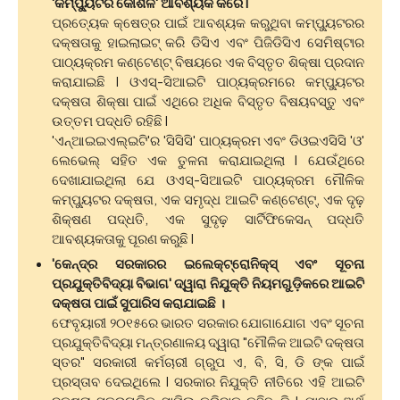
'କମ୍ପ୍ୟୁଟର କୌଶଳ' ଆବଶ୍ୟକ କରେ I
ପ୍ରତ୍ୟେକ କ୍ଷେତ୍ର ପାଇଁ ଆବଶ୍ୟକ କରୁଥିବା କମ୍ପ୍ୟୁଟରର
ଦକ୍ଷତାକୁ ହାଇଲାଇଟ୍ କରି ଡିସିଏ ଏବଂ ପିଜିଡିସିଏ ସେମିଷ୍ଟାର
ପାଠ୍ୟକ୍ରମ କଣ୍ଟେଣ୍ଟ୍ ବିଷୟରେ ଏକ ବିସ୍ତୃତ ଶିକ୍ଷା ପ୍ରଦାନ
କରାଯାଇଛି I ଓଏସ୍-ସିଆଇଟି ପାଠ୍ୟକ୍ରମରେ କମ୍ପ୍ୟୁଟର
ଦକ୍ଷତା ଶିକ୍ଷା ପାଇଁ ଏଥିରେ ଅଧିକ ବିସ୍ତୃତ ବିଷୟବସ୍ତୁ ଏବଂ
ଉତ୍ତମ ପଦ୍ଧତି ରହିଛି I
'ଏନ୍᠎᠎᠎ଆଇଇଏଲ୍᠎᠎᠎ଇଟି'ର 'ସିସିସି' ପାଠ୍ୟକ୍ରମ ଏବଂ ଡିଓଇଏସିସି 'ଓ'
ଲେଭେଲ୍ ସହିତ ଏକ ତୁଳନା କରାଯାଇଥିଲା I ଯେଉଁଥିରେ
ଦେଖାଯାଇଥିଲା ଯେ ଓଏସ୍-ସିଆଇଟି ପାଠ୍ୟକ୍ରମ ମୌଳିକ
କମ୍ପ୍ୟୁଟର ଦକ୍ଷତା, ଏକ ସମୃଦ୍ଧ ଆଇଟି କଣ୍ଟେଣ୍ଟ୍, ଏକ ଦୃଢ଼
ଶିକ୍ଷଣ ପଦ୍ଧତି, ଏକ ସୁଦୃଢ଼ ସାର୍ଟିଫିକେସନ୍ ପଦ୍ଧତି
ଆବଶ୍ୟକତାକୁ ପୂରଣ କରୁଛି I
'କେନ୍ଦ୍ର ସରକାରର ଇଲେକ୍ଟ୍ରୋନିକ୍ସ୍ ଏବଂ ସୂଚନା
ପ୍ରଯୁକ୍ତିବିଦ୍ୟା ବିଭାଗ' ଦ୍ୱାରା ନିଯୁକ୍ତି ନିୟମଗୁଡ଼ିକରେ ଆଇଟି
ଦକ୍ଷତା ପାଇଁ ସୁପାରିସ କରାଯାଇଛି ।
ଫେବୃୟାରୀ ୨୦୧୫ରେ ଭାରତ ସରକାର ଯୋଗାଯୋଗ ଏବଂ ସୂଚନା
ପ୍ରଯୁକ୍ତିବିଦ୍ୟା ମନ୍ତ୍ରଣାଳୟ ଦ୍ୱାରା "ମୌଳିକ ଆଇଟି ଦକ୍ଷତା
ସ୍ତର" ସରକାରୀ କର୍ମଚାରୀ ଗ୍ରୁପ ଏ, ବି, ସି, ଡି ଙ୍କ ପାଇଁ
ପ୍ରସ୍ତାବ ଦେଇଥିଲେ I ସରକାର ନିଯୁକ୍ତି ନୀତିରେ ଏହି ଆଇଟି