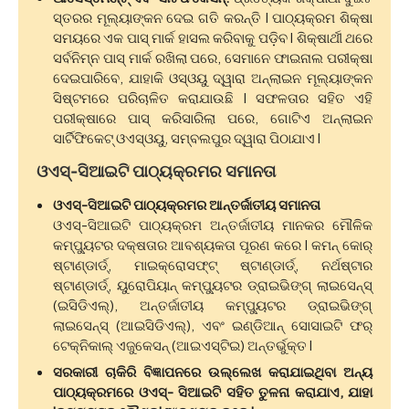
ସ୍ତରର ମୂଲ୍ୟାଙ୍କନ ଦେଇ ଗତି କରନ୍ତି I ପାଠ୍ୟକ୍ରମ ଶିକ୍ଷା
ସମୟରେ ଏକ ପାସ୍ ମାର୍କ ହାସଲ କରିବାକୁ ପଡ଼ିବ I ଶିକ୍ଷାର୍ଥୀ ଥରେ
ସର୍ବନିମ୍ନ ପାସ୍ ମାର୍କ ରଖିଲା ପରେ, ସେମାନେ ଫାଇନାଲ ପରୀକ୍ଷା
ଦେଇପାରିବେ, ଯାହାକି ଓସ୍᠎᠎᠎ଓୟୁ ଦ୍ୱାରା ଅନ୍᠎᠎᠎ଲାଇନ ମୂଲ୍ୟାଙ୍କନ
ସିଷ୍ଟମରେ ପରିଚାଳିତ କରାଯାଉଛି I ସଫଳତାର ସହିତ ଏହି
ପରୀକ୍ଷାରେ ପାସ୍ କରିସାରିଲା ପରେ, ଗୋଟିଏ ଅନ୍᠎᠎ଲାଇନ
ସାର୍ଟିଫିକେଟ୍ ଓଏସ୍᠎᠎ଓୟୁ, ସମ୍ବଲପୁର ଦ୍ୱାରା ପିଠାଯାଏ I
ଓଏସ୍-ସିଆଇଟି ପାଠ୍ୟକ୍ରମର ସମାନତା
ଓଏସ୍-ସିଆଇଟି ପାଠ୍ୟକ୍ରମର ଆନ୍ତର୍ଜାତୀୟ ସମାନତା
ଓଏସ୍-ସିଆଇଟି ପାଠ୍ୟକ୍ରମ ଅନ୍ତର୍ଜାତୀୟ ମାନକର ମୌଳିକ
କମ୍ପ୍ୟୁଟର ଦକ୍ଷତାର ଆବଶ୍ୟକତା ପୂରଣ କରେ I କମନ୍ କୋର୍
ଷ୍ଟାଣ୍ଡାର୍ଡ୍, ମାଇକ୍ରୋସଫ୍ଟ୍ ଷ୍ଟାଣ୍ଡାର୍ଡ୍, ନର୍ଥଷ୍ଟାର
ଷ୍ଟାଣ୍ଡାର୍ଡ୍, ୟୁରୋପିୟାନ୍ କମ୍ପ୍ୟୁଟର ଡ୍ରାଇଭିଙ୍ଗ୍ ଲାଇସେନ୍ସ୍
(ଇସିଡିଏଲ୍), ଅନ୍ତର୍ଜାତୀୟ କମ୍ପ୍ୟୁଟର ଡ୍ରାଇଭିଙ୍ଗ୍
ଲାଇସେନ୍ସ୍ (ଆଇସିଡିଏଲ୍), ଏବଂ ଇଣ୍ଡିଆନ୍ ସୋସାଇଟି ଫର୍
ଟେକ୍ନିକାଲ୍ ଏଜୁକେସନ୍ (ଆଇଏସ୍᠎᠎ଟିଇ) ଅନ୍ତର୍ଭୁକ୍ତ I
ସରକାରୀ ଚାକିରି ବିଜ୍ଞାପନରେ ଉଲ୍ଲେଖ କରାଯାଇଥିବା ଅନ୍ୟ
ପାଠ୍ୟକ୍ରମରେ ଓଏସ୍- ସିଆଇଟି ସହିତ ତୁଳନା କରାଯାଏ, ଯାହା