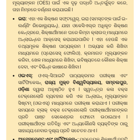
ମୂଲ୍ୟାଙ୍କନ (OES) ପାଇଁ ଏକ ଦୃଢ଼ ପଦ୍ଧତି ଅନ୍ତର୍ଭୁକ୍ତ କରେ,
ତାହା ନିମ୍ନରେ ବର୍ଣ୍ଣନା କରାଯାଇଛି I
ଇରା:
ଏହା ଏକ ଶିକ୍ଷଣ ସଫ୍ଟୱେର୍, ଇରା (ସମସ୍ତଙ୍କ ପାଇଁ ଇ-
ଲର୍ଣ୍ଣିଂ ରିଭୋଲ୍ୟୁସନ୍), ଯାହା ଓକେସିଏଲ୍᠎᠎᠎ର ଅଧିକୃତ ଶିକ୍ଷଣ
କେନ୍ଦ୍ରରେ, ଶିକ୍ଷାର୍ଥୀମାନେ ଘରେ କିମ୍ବା କ୍ଲାଉଡ୍ ମାଧ୍ୟମରେ
ଅନ୍᠎᠎᠎᠎ଲାଇନ୍᠎᠎᠎ରେ᠎᠎᠎᠎᠎᠎᠎᠎᠎᠎ ଆକ୍ସେସ୍ କରାଯାଇପାରିବ I ଏହା ହେଉଛି ଏକ
ତଥ୍ୟମୂଳକ ଶିକ୍ଷଣ ପାଠ୍ୟକ୍ରମ I ଅଭ୍ୟାସ କରି ଶିଖିବା
ମାଧ୍ୟମରେ (ପ୍ରୋସେସ୍ ଫୋଲିଓ), କ୍ରମାଗତ ମୂଲ୍ୟାଙ୍କନ
କରିବା, ଖେଳ ମାଧ୍ୟମରେ ଶିଖିବା, ଭବିଷ୍ୟତରେ କୌଶଳ ଶିକ୍ଷା
ଦେବା, ଏବଂ ବିଭିନ୍ନ ଭାଷାରେ ଶିଖିବା I
ଓଇଏସ୍:
ଓଏସ୍-ସିଆଇଟି ପାଠ୍ୟକ୍ରମର ପରୀକ୍ଷା ଏବଂ
ସାର୍ଟିଫିକେସନ୍
ରାଜ୍ୟ ମୁକ୍ତ ବିଶ୍ୱବିଦ୍ୟାଳୟ, ସମ୍ବଲପୁର,
ଓଡ଼ିଶା
ଦ୍ୱାରା ଅନୁଷ୍ଠିତ ହୁଏ I ସ୍ୱତନ୍ତ୍ର କଳା ବକ୍ସ
ଟେକ୍ନୋଲୋଜି ବ୍ୟବହାର କରି ଏକ ଅନ୍᠎᠎᠎ଲାଇନ୍ ମୂଲ୍ୟାଙ୍କନ
ସିଷ୍ଟମ୍ (ଓଇଏସ୍) ମାଧ୍ୟମରେ ପରୀକ୍ଷା କରାଯାଏ I ପରୀକ୍ଷା
ସମୟରେ ବ୍ଲାକ୍ ବକ୍ସ ଟେକ୍ନୋଲୋଜି ପରୀକ୍ଷାର୍ଥୀମାନଙ୍କର
ପ୍ରତି ପାଞ୍ଚ ସେକେଣ୍ଡର ଫୋଟୋ ଉଠାଇଥାଏ I
ପରୀକ୍ଷାର୍ଥୀଙ୍କ ଗତିବିଧି ଏବଂ ଅନ୍ୟକୌଣସି ବ୍ୟକ୍ତିଙ୍କ ଠାରୁ
ସାହାଯ୍ୟ ନେବାର ଦୃଶ୍ୟ ପ୍ରତି ସଚେତନ ଥାଏ I
ଆସେସ୍᠎᠎᠎ମେଣ୍ଟ୍ ଏବଂ ସାର୍ଟିଫିକେସନ୍:
ପ୍ରତ୍ୟେକ ଶିକ୍ଷାର୍ଥୀ ଦୁଇଟି