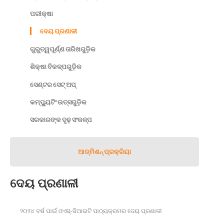
ପରୀକ୍ଷା
ଦେୟ ପ୍ରଣାଳୀ
ଗୁରୁତ୍ୱପୂର୍ଣ୍ଣ ତାରିଖଗୁଡ଼ିକ
ଶିକ୍ଷା ବିକଳ୍ପଗୁଡ଼ିକ
ସେଣ୍ଟର ସେଟ୍𝅸𝅸𝅸 ଅପ୍
କମ୍ପ୍ୟୁଟିଂ ଉତ୍ସଗୁଡ଼ିକ
ସରକାରଙ୍କ ଦୃଢ଼ ସଂକଳ୍ପ
ଆଡ୍᠎᠎᠎ମିଶନ୍ ପ୍ରକ୍ରିୟା
ଦେୟ ପ୍ରଣାଳୀ
୨୦୨୪ ବର୍ଷ ପାଇଁ ଓଏସ୍-ସିଆଇଟି ପାଠ୍ୟକ୍ରମର ଦେୟ ପ୍ରଣାଳୀ