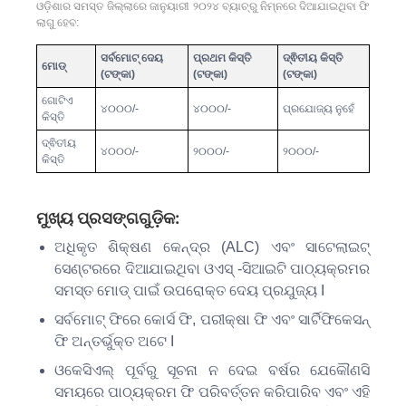
ଓଡ଼ିଶାର ସମସ୍ତ ଜିଲ୍ଲାରେ ଜାନୁୟାରୀ ୨୦୨୪ ବ୍ୟାଚ୍᠎᠎᠎ରୁ ନିମ୍ନରେ ଦିଆଯାଇଥିବା ଫି
ଲାଗୁ ହେବ:
ସର୍ବମୋଟ୍ ଦେୟ
ପ୍ରଥମ କିସ୍ତି
ଦ୍ଵିତୀୟ କିସ୍ତି
ମୋଡ୍
(ଟଙ୍କା)
(ଟଙ୍କା)
(ଟଙ୍କା)
ଗୋଟିଏ
୪୦୦୦/-
୪୦୦୦/-
ପ୍ରଯୋଜ୍ୟ ନୁହେଁ
କିସ୍ତି
ଦ୍ଵିତୀୟ
୪୦୦୦/-
୨୦୦୦/-
୨୦୦୦/-
କିସ୍ତି
ମୁଖ୍ୟ ପ୍ରସଙ୍ଗଗୁଡ଼ିକ:
ଅଧିକୃତ ଶିକ୍ଷଣ କେନ୍ଦ୍ର (ALC) ଏବଂ ସାଟେଲାଇଟ୍
ସେଣ୍ଟରରେ ଦିଆଯାଇଥିବା ଓଏସ୍ -ସିଆଇଟି ପାଠ୍ୟକ୍ରମର
ସମସ୍ତ ମୋଡ୍ ପାଇଁ ଉପରୋକ୍ତ ଦେୟ ପ୍ରଯୁଜ୍ୟ I
ସର୍ବମୋଟ୍ ଫିରେ କୋର୍ସ ଫି, ପରୀକ୍ଷା ଫି ଏବଂ ସାର୍ଟିଫିକେସନ୍
ଫି ଅନ୍ତର୍ଭୁକ୍ତ ଅଟେ I
ଓକେସିଏଲ୍ ପୂର୍ବରୁ ସୂଚନା ନ ଦେଇ ବର୍ଷର ଯେକୌଣସି
ସମୟରେ ପାଠ୍ୟକ୍ରମ ଫି ପରିବର୍ତ୍ତନ କରିପାରିବ ଏବଂ ଏହି