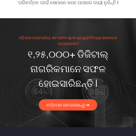
ପରିବର୍ତ୍ତନ ପାଇଁ ସେମାନେ କାହା ପାଖରେ ଦାୟୀ ନୁହଁନ୍ତି I
ଓଡ଼ିଶାର ଲୋକପ୍ରିୟ ଏବଂ ସଫଳ ସୂଚନା ପ୍ରଯୁକ୍ତିବିଦ୍ୟା ସାକ୍ଷରତା
ପାଠ୍ୟକ୍ରମ I
୧,୨୫,୦୦୦+ ଡିଜିଟାଲ୍
ନାଗରିକମାନେ ସଫଳ
ହୋଇସାରିଛନ୍ତି I
ବର୍ତ୍ତମାନ ନାମ ଲେଖାନ୍ତୁ ➠