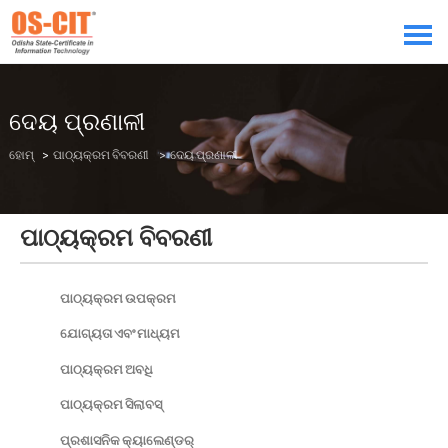
ଦେୟ ପ୍ରଣାଳୀ
ହୋମ୍
>
ପାଠ୍ୟକ୍ରମ ବିବରଣୀ
> ଦେୟ ପ୍ରଣାଳୀ
ପାଠ୍ୟକ୍ରମ ବିବରଣୀ
ପାଠ୍ୟକ୍ରମ ଉପକ୍ରମ
ଯୋଗ୍ୟତା ଏବଂ ମାଧ୍ୟମ
ପାଠ୍ୟକ୍ରମ ଅବଧି
ପାଠ୍ୟକ୍ରମ ସିଲାବସ୍
ପ୍ରଶାସନିକ କ୍ୟାଲେଣ୍ଡର୍