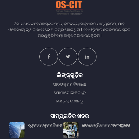
ଓସ୍-ସିଆଇଟି ହେଉଛି ସୂଚନା ପ୍ରଯୁକ୍ତିବିଦ୍ୟା ସାକ୍ଷରତା ପାଠ୍ୟକ୍ରମ, ଯାହା
ଓକେସିଏଲ୍ ଦ୍ୱାରା ୨௦୧୧ରେ ଆରମ୍ଭ ହୋଇଥିଲା I ଏହା ଓଡ଼ିଶାର ଲୋକପ୍ରିୟ ସୂଚନା
ପ୍ରଯୁକ୍ତିବିଦ୍ୟା ସାକ୍ଷରତା ପାଠ୍ୟକ୍ରମ I
ଲିଙ୍କ୍᠎᠎ଗୁଡ଼ିକ
ପାଠ୍ୟକ୍ରମ ବିବରଣୀ
ଯୋଗାଯୋଗ କରନ୍ତୁ
ସେଣ୍ଟର୍ ଦେଖନ୍ତୁ
ସାମ୍ପ୍ରତିକ ଖବର
ସ୍ଥିରତାର କ୍ରମବିକାଶ
ଇଲେକ୍ଟ୍ରିକ୍ କାର ଏବଂ ସ୍ଥିରତା