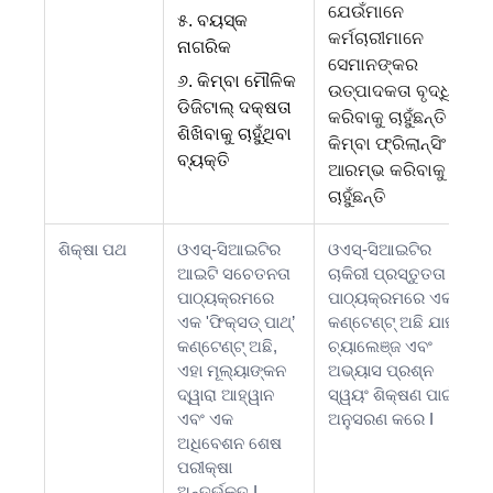
ଯେଉଁମାନେ
୫. ବୟସ୍କ
କର୍ମଚାରୀମାନେ
ନାଗରିକ
ସେମାନଙ୍କର
୬. କିମ୍ବା ମୌଳିକ
ଉତ୍ପାଦକତା ବୃଦ୍ଧି
ଡିଜିଟାଲ୍ ଦକ୍ଷତା
କରିବାକୁ ଚାହୁଁଛନ୍ତି
ଶିଖିବାକୁ ଚାହୁଁଥିବା
କିମ୍ବା ଫ୍ରିଲାନ୍ସିଂ
ବ୍ୟକ୍ତି
ଆରମ୍ଭ କରିବାକୁ
ଚାହୁଁଛନ୍ତି
ଶିକ୍ଷା ପଥ
ଓଏସ୍-ସିଆଇଟିର
ଓଏସ୍-ସିଆଇଟିର
ଆଇଟି ସଚେତନତା
ଚାକିରୀ ପ୍ରସ୍ତୁତତା
ପାଠ୍ୟକ୍ରମରେ
ପାଠ୍ୟକ୍ରମରେ ଏକ
ଏକ 'ଫିକ୍ସଡ୍ ପାଥ୍’
କଣ୍ଟେଣ୍ଟ୍ ଅଛି ଯାହା
କଣ୍ଟେଣ୍ଟ୍ ଅଛି,
ଚ୍ୟାଲେଞ୍ଜ ଏବଂ
ଏହା ମୂଲ୍ୟାଙ୍କନ
ଅଭ୍ୟାସ ପ୍ରଶ୍ନ
ଦ୍ୱାରା ଆହ୍ୱାନ
ସ୍ୱୟଂ ଶିକ୍ଷଣ ପାଇଁ
ଏବଂ ଏକ
ଅନୁସରଣ କରେ I
ଅଧିବେଶନ ଶେଷ
ପରୀକ୍ଷା
ଅନ୍ତର୍ଭୁକ୍ତ I