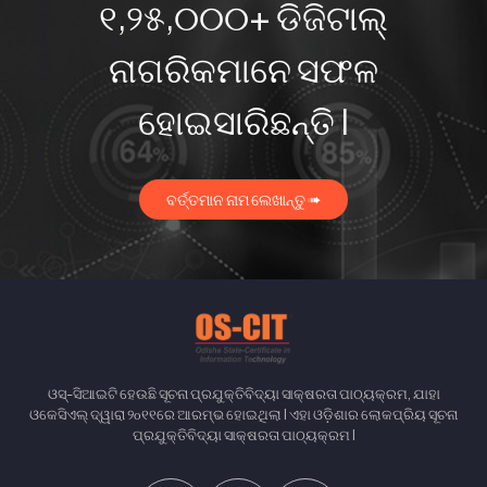
୧,୨୫,୦୦୦+ ଡିଜିଟାଲ୍
ନାଗରିକମାନେ ସଫଳ
ହୋଇସାରିଛନ୍ତି I
ବର୍ତ୍ତମାନ ନାମ ଲେଖାନ୍ତୁ ➠
ଓସ୍-ସିଆଇଟି ହେଉଛି ସୂଚନା ପ୍ରଯୁକ୍ତିବିଦ୍ୟା ସାକ୍ଷରତା ପାଠ୍ୟକ୍ରମ, ଯାହା
ଓକେସିଏଲ୍ ଦ୍ୱାରା ୨௦୧୧ରେ ଆରମ୍ଭ ହୋଇଥିଲା I ଏହା ଓଡ଼ିଶାର ଲୋକପ୍ରିୟ ସୂଚନା
ପ୍ରଯୁକ୍ତିବିଦ୍ୟା ସାକ୍ଷରତା ପାଠ୍ୟକ୍ରମ I