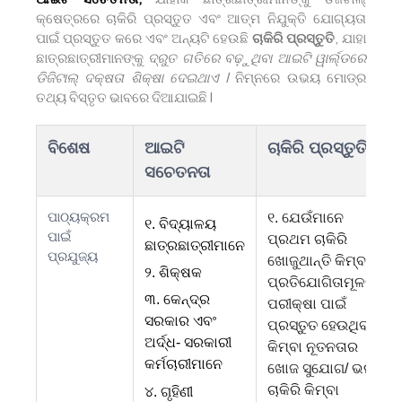
କ୍ଷେତ୍ରରେ ଚାକିରି ପ୍ରସ୍ତୁତ ଏବଂ ଆତ୍ମ ନିଯୁକ୍ତି ଯୋଗ୍ୟତା
ପାଇଁ ପ୍ରସ୍ତୁତ କରେ ଏବଂ ଅନ୍ୟଟି ହେଉଛି
ଚାକିରି ପ୍ରସ୍ତୁତି
, ଯାହା
ଛାତ୍ରଛାତ୍ରୀମାନଙ୍କୁ
ଦ୍ରୁତ ଗତିରେ ବଢ଼ୁଥିବା ଆଇଟି ୱାର୍ଲ୍ଡରେ
ଡିଜିଟାଲ୍ ଦକ୍ଷତା ଶିକ୍ଷା ଦେଇଥାଏ I
ନିମ୍ନରେ ଉଭୟ ମୋଡ୍᠎᠎᠎ର
ତଥ୍ୟ ବିସ୍ତୃତ ଭାବରେ ଦିଆଯାଇଛି I
ବିଶେଷ
ଆଇଟି
ଚାକିରି ପ୍ରସ୍ତୁତି
ସଚେତନତା
ପାଠ୍ୟକ୍ରମ
୧. ଯେଉଁମାନେ
୧. ବିଦ୍ୟାଳୟ
ପାଇଁ
ପ୍ରଥମ ଚାକିରି
ଛାତ୍ରଛାତ୍ରୀମାନେ
ପ୍ରଯୁଜ୍ୟ
ଖୋଜୁଥାନ୍ତି କିମ୍ବା
୨. ଶିକ୍ଷକ
ପ୍ରତିଯୋଗିତାମୂଳକ
୩. କେନ୍ଦ୍ର
ପରୀକ୍ଷା ପାଇଁ
ସରକାର ଏବଂ
ପ୍ରସ୍ତୁତ ହେଉଥିବା
ଅର୍ଦ୍ଧ- ସରକାରୀ
କିମ୍ବା ନୂତନତାର
କର୍ମଚାରୀମାନେ
ଖୋଜ ସୁଯୋଗ/ ଭଲ
ଚାକିରି କିମ୍ବା
୪. ଗୃହିଣୀ