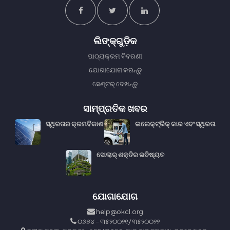
ଲିଙ୍କ୍᠎᠎ଗୁଡ଼ିକ
ପାଠ୍ୟକ୍ରମ ବିବରଣୀ
ଯୋଗାଯୋଗ କରନ୍ତୁ
ସେଣ୍ଟର୍ ଦେଖନ୍ତୁ
ସାମ୍ପ୍ରତିକ ଖବର
ସ୍ଥିରତାର କ୍ରମବିକାଶ
ଇଲେକ୍ଟ୍ରିକ୍ କାର ଏବଂ ସ୍ଥିରତା
ସୋଲାର୍ ଶକ୍ତିର ଭବିଷ୍ୟତ
ଯୋଗାଯୋଗ
help@okcl.org
୦୬୭୪ – ୩୫୨୦୦୨୧/ ୩୫୨୦୦୨୨