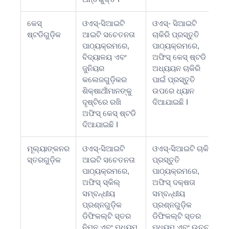
କେସ୍
ଓଏସ୍-ସିଆଇଟି
ଓଏସ୍- ସିଆଇଟି
ଷ୍ଟଡିଗୁଡ଼ିକ
ଆଇଟି ସଚେତନତା
ଚାକିରି ପ୍ରସ୍ତୁତି
ପାଠ୍ୟକ୍ରମରେ,
ପାଠ୍ୟକ୍ରମରେ,
ବିଦ୍ୟାଳୟ ଏବଂ
ଅଫିସ୍ କେସ୍ ଷ୍ଟଡି
ଜୁନିୟର
ଅଧ୍ୟୟନ ଚାକିରି
କଲେଜଗୁଡ଼ିକର
ପାଇଁ ପ୍ରସ୍ତୁତି
ଶିକ୍ଷାର୍ଥୀମାନଙ୍କୁ
ଉପରେ ଧ୍ୟାନ
ଦୃଷ୍ଟିରେ ରଖି
ଦିଆଯାଇଛି I
ଅଫିସ୍ କେସ୍ ଷ୍ଟଡି
ଦିଆଯାଇଛି I
ମୂଲ୍ୟାଙ୍କନର
ଓଏସ୍-ସିଆଇଟି
ଓଏସ୍-ସିଆଇଟି ଚାକିରି
ସ୍ତରଗୁଡ଼ିକ
ଆଇଟି ସଚେତନତା
ପ୍ରସ୍ତୁତି
ପାଠ୍ୟକ୍ରମରେ,
ପାଠ୍ୟକ୍ରମରେ,
ଅଫିସ୍ ସ୍କିଲ୍
ଅଫିସ୍ ଦକ୍ଷତା
ସମ୍ବନ୍ଧୀୟ
ସମ୍ବନ୍ଧୀୟ
ପ୍ରଶ୍ନଗୁଡ଼ିକ
ପ୍ରଶ୍ନଗୁଡ଼ିକ
ଡିଫିକଲ୍ଟି ସ୍ତର
ଡିଫିକଲ୍ଟି ସ୍ତର
ନିମ୍ନ ଏବଂ ମଧ୍ୟମ
ମଧ୍ୟମ ଏବଂ ଉଚ୍ଚ