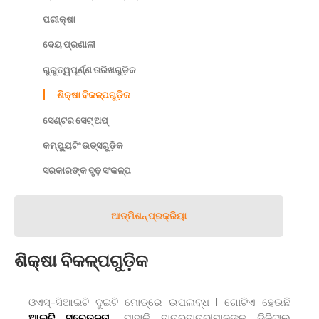
ପରୀକ୍ଷା
ଦେୟ ପ୍ରଣାଳୀ
ଗୁରୁତ୍ୱପୂର୍ଣ୍ଣ ତାରିଖଗୁଡ଼ିକ
ଶିକ୍ଷା ବିକଳ୍ପଗୁଡ଼ିକ
ସେଣ୍ଟର ସେଟ୍𝅸𝅸𝅸 ଅପ୍
କମ୍ପ୍ୟୁଟିଂ ଉତ୍ସଗୁଡ଼ିକ
ସରକାରଙ୍କ ଦୃଢ଼ ସଂକଳ୍ପ
ଆଡ୍᠎᠎᠎ମିଶନ୍ ପ୍ରକ୍ରିୟା
ଶିକ୍ଷା ବିକଳ୍ପଗୁଡ଼ିକ
ଓଏସ୍-ସିଆଇଟି ଦୁଇଟି ମୋଡ୍᠎᠎᠎ରେ ଉପଲବ୍ଧ I ଗୋଟିଏ ହେଉଛି
ଆଇଟି ସଚେତନତା,
ଯାହାକି ଛାତ୍ରଛାତ୍ରୀମାନଙ୍କୁ ଡିଜିଟାଲ୍