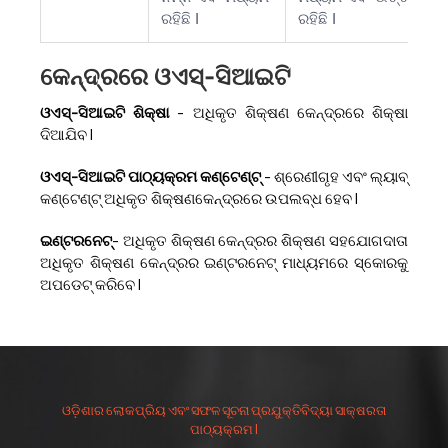
ରହିଛି I
ରହିଛି I
କେନ୍ଦ୍ରରେ ଓଏସ୍-ସିଆଇଟି
ଓଏସ୍-ସିଆଇଟି ଶିକ୍ଷା
- ଅଧିକୃତ ଶିକ୍ଷଣ କେନ୍ଦ୍ରରେ ଶିକ୍ଷା
ଦିଆଯିବ I
ଓଏସ୍-ସିଆଇଟି ପାଠ୍ୟକ୍ରମ କଣ୍ଟେଣ୍ଟ୍
- ଶ୍ରେଣୀଗୃହ ଏବଂ ଲ୍ୟାବ୍
କଣ୍ଟେଣ୍ଟ୍ ଅଧିକୃତ ଶିକ୍ଷଣକେନ୍ଦ୍ରରେ ଉପଲବ୍ଧ ହେବ I
ଇଣ୍ଟରନେଟ୍
- ଅଧିକୃତ ଶିକ୍ଷଣ କେନ୍ଦ୍ରର ଶିକ୍ଷଣ ସହଯୋଗଦାତା
ଅଧିକୃତ ଶିକ୍ଷଣ କେନ୍ଦ୍ରର ଇଣ୍ଟରନେଟ୍ ମାଧ୍ୟମରେ ସ୍କୋରକୁ
ଅପଡେଟ୍ କରିବେ I
ଓଡ଼ିଶାର ଲୋକପ୍ରିୟ ଏବଂ ସଫଳ ସୂଚନା ପ୍ରଯୁକ୍ତିବିଦ୍ୟା ସାକ୍ଷରତା
ପାଠ୍ୟକ୍ରମ I