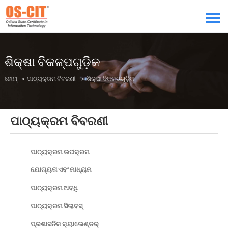
ଶିକ୍ଷା ବିକଳ୍ପଗୁଡ଼ିକ
ହୋମ୍
>
ପାଠ୍ୟକ୍ରମ ବିବରଣୀ
> ଶିକ୍ଷା ବିକଳ୍ପଗୁଡ଼ିକ
ପାଠ୍ୟକ୍ରମ ବିବରଣୀ
ପାଠ୍ୟକ୍ରମ ଉପକ୍ରମ
ଯୋଗ୍ୟତା ଏବଂ ମାଧ୍ୟମ
ପାଠ୍ୟକ୍ରମ ଅବଧି
ପାଠ୍ୟକ୍ରମ ସିଲାବସ୍
ପ୍ରଶାସନିକ କ୍ୟାଲେଣ୍ଡର୍