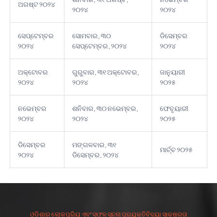
ଅଗଷ୍ଟ ୨୦୨୪
୨୦୨୪
୨୦୨୪
ସେପ୍ଟେମ୍ବର
ସୋମବାର, ୩୦
ଡିସେମ୍ବର
୨୦୨୪
ସେପ୍ଟେମ୍ବର, ୨୦୨୪
୨୦୨୪
ଅକ୍ଟୋବର
ଗୁରୁବାର, ୩୧ ଅକ୍ଟୋବର,
ଜାନୁୟାରୀ
୨୦୨୪
୨୦୨୪
୨୦୨୫
ନଭେମ୍ବର
ଶନିବାର, ୩୦ ନଭେମ୍ବର,
ଫେବୃୟାରୀ
୨୦୨୪
୨୦୨୪
୨୦୨୫
ଡିସେମ୍ବର
ମଙ୍ଗଳବାର, ୩୧
ମାର୍ଚ୍ଚ ୨୦୨୫
୨୦୨୪
ଡିସେମ୍ବର, ୨୦୨୪
ଓଡ଼ିଶାର ଲୋକପ୍ରିୟ ଏବଂ ସଫଳ ସୂଚନା ପ୍ରଯୁକ୍ତିବିଦ୍ୟା ସାକ୍ଷରତା