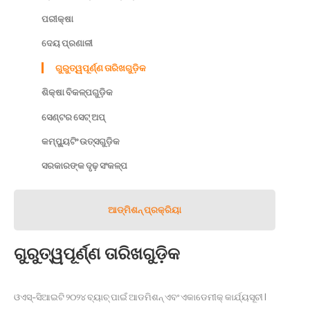
ପରୀକ୍ଷା
ଦେୟ ପ୍ରଣାଳୀ
ଗୁରୁତ୍ୱପୂର୍ଣ୍ଣ ତାରିଖଗୁଡ଼ିକ
ଶିକ୍ଷା ବିକଳ୍ପଗୁଡ଼ିକ
ସେଣ୍ଟର ସେଟ୍𝅸𝅸𝅸 ଅପ୍
କମ୍ପ୍ୟୁଟିଂ ଉତ୍ସଗୁଡ଼ିକ
ସରକାରଙ୍କ ଦୃଢ଼ ସଂକଳ୍ପ
ଆଡ୍᠎᠎᠎ମିଶନ୍ ପ୍ରକ୍ରିୟା
ଗୁରୁତ୍ୱପୂର୍ଣ୍ଣ ତାରିଖଗୁଡ଼ିକ
ଓଏସ୍-ସିଆଇଟି ୨୦୨୪ ବ୍ୟାଚ୍ ପାଇଁ ଆଡମିଶନ୍ ଏବଂ ଏକାଡେମୀକ୍ କାର୍ଯ୍ୟସୂଚୀ I