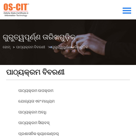
ଗୁରୁତ୍ୱପୂର୍ଣ୍ଣ ତାରିଖଗୁଡ଼ିକ
ହୋମ୍
>
ପାଠ୍ୟକ୍ରମ ବିବରଣୀ
> ଗୁରୁତ୍ୱପୂର୍ଣ୍ଣ ତାରିଖଗୁଡ଼ିକ
ପାଠ୍ୟକ୍ରମ ବିବରଣୀ
ପାଠ୍ୟକ୍ରମ ଉପକ୍ରମ
ଯୋଗ୍ୟତା ଏବଂ ମାଧ୍ୟମ
ପାଠ୍ୟକ୍ରମ ଅବଧି
ପାଠ୍ୟକ୍ରମ ସିଲାବସ୍
ପ୍ରଶାସନିକ କ୍ୟାଲେଣ୍ଡର୍