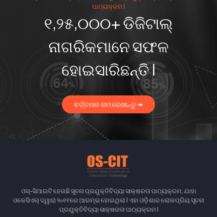
ପାଠ୍ୟକ୍ରମ I
୧,୨୫,୦୦୦+ ଡିଜିଟାଲ୍
ନାଗରିକମାନେ ସଫଳ
ହୋଇସାରିଛନ୍ତି I
ବର୍ତ୍ତମାନ ନାମ ଲେଖାନ୍ତୁ ➠
ଓସ୍-ସିଆଇଟି ହେଉଛି ସୂଚନା ପ୍ରଯୁକ୍ତିବିଦ୍ୟା ସାକ୍ଷରତା ପାଠ୍ୟକ୍ରମ, ଯାହା
ଓକେସିଏଲ୍ ଦ୍ୱାରା ୨௦୧୧ରେ ଆରମ୍ଭ ହୋଇଥିଲା I ଏହା ଓଡ଼ିଶାର ଲୋକପ୍ରିୟ ସୂଚନା
ପ୍ରଯୁକ୍ତିବିଦ୍ୟା ସାକ୍ଷରତା ପାଠ୍ୟକ୍ରମ I