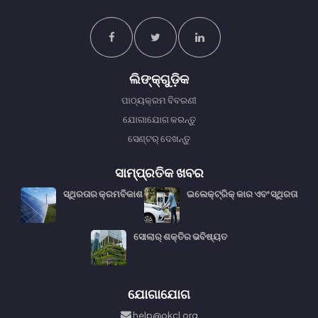
ଲିଙ୍କ୍᠎᠎ଗୁଡ଼ିକ
ପାଠ୍ୟକ୍ରମ ବିବରଣୀ
ଯୋଗାଯୋଗ କରନ୍ତୁ
ସେଣ୍ଟର୍ ଦେଖନ୍ତୁ
ସାମ୍ପ୍ରତିକ ଖବର
ସ୍ଥିରତାର କ୍ରମବିକାଶ
ଇଲେକ୍ଟ୍ରିକ୍ କାର ଏବଂ ସ୍ଥିରତା
ସୋଲାର୍ ଶକ୍ତିର ଭବିଷ୍ୟତ
ଯୋଗାଯୋଗ
help@okcl.org